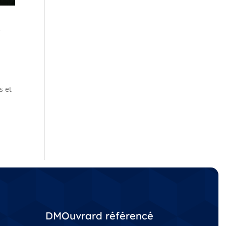
e
s et
à
DMOuvrard référencé