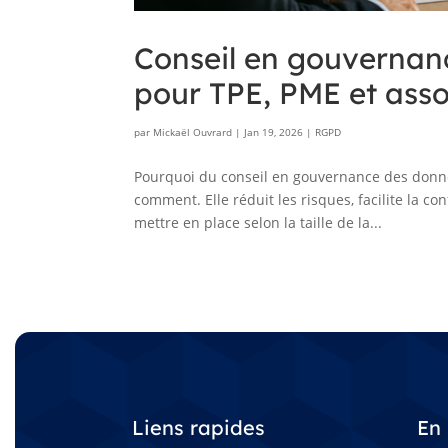
Conseil en gouvernan
pour TPE, PME et asso
par
Mickaël Ouvrard
|
Jan 19, 2026
|
RGPD
Pourquoi du conseil en gouvernance des donné
comment. Elle réduit les risques, facilite la co
mettre en place selon la taille de la...
Liens rapides
En 