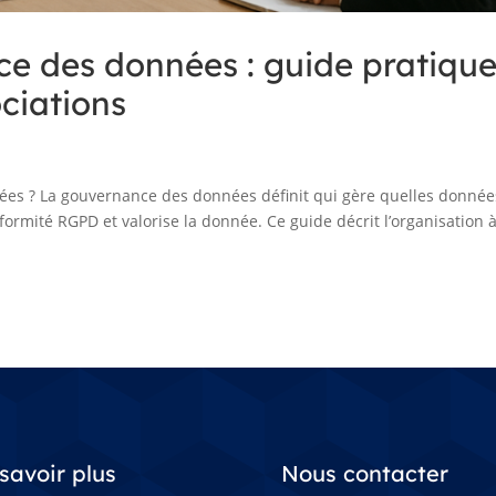
ce des données : guide pratiqu
ciations
es ? La gouvernance des données définit qui gère quelles donnée
nformité RGPD et valorise la donnée. Ce guide décrit l’organisation 
savoir plus
Nous contacter