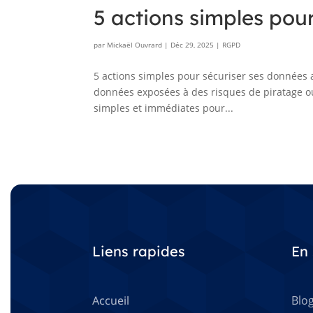
5 actions simples pou
par
Mickaël Ouvrard
|
Déc 29, 2025
|
RGPD
5 actions simples pour sécuriser ses données av
données exposées à des risques de piratage ou 
simples et immédiates pour...
Liens rapides
En 
Accueil
Blo