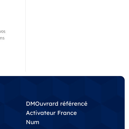
vos
ons
DMOuvrard référencé
Activateur France
Num