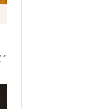
rise
e