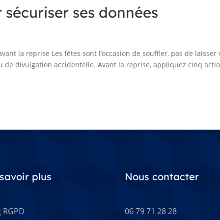
r sécuriser ses données
ant la reprise Les fêtes sont l’occasion de souffler, pas de laisser 
de divulgation accidentelle. Avant la reprise, appliquez cinq acti
savoir plus
Nous contacter
g RGPD
06 79 71 28 28