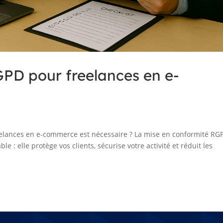
GPD pour freelances en e-
elances en e-commerce est nécessaire ? La mise en conformité RG
 : elle protège vos clients, sécurise votre activité et réduit les