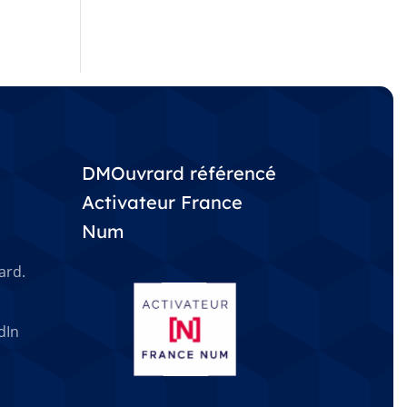
DMOuvrard référencé
Activateur France
Num
ard.
dIn