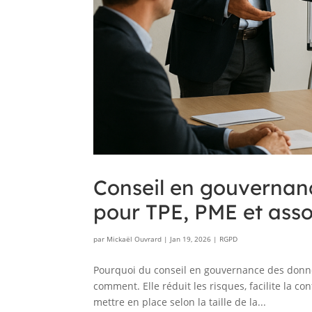
Conseil en gouvernan
pour TPE, PME et asso
par
Mickaël Ouvrard
|
Jan 19, 2026
|
RGPD
Pourquoi du conseil en gouvernance des donné
comment. Elle réduit les risques, facilite la co
mettre en place selon la taille de la...