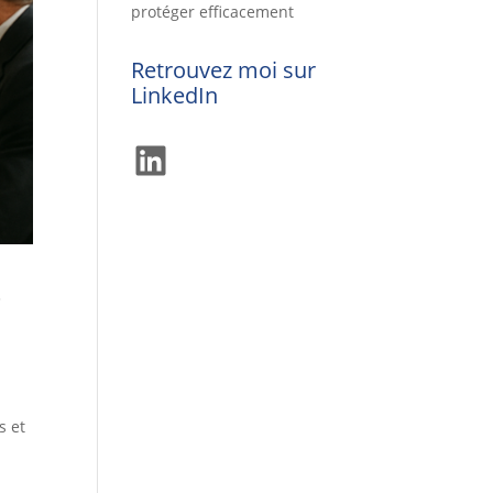
protéger efficacement
Retrouvez moi sur
LinkedIn
LinkedIn
e
s et
à