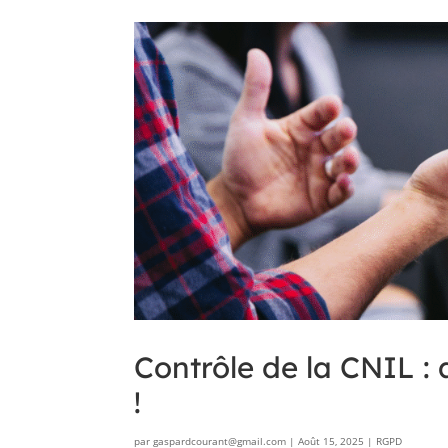
Contrôle de la CNIL :
!
par
gaspardcourant@gmail.com
|
Août 15, 2025
|
RGPD