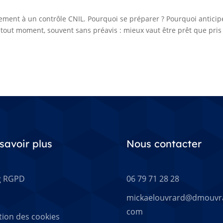
nement à un contrôle CNIL. Pourquoi se préparer ? Pourquoi anticip
 tout moment, souvent sans préavis : mieux vaut être prêt que pris
savoir plus
Nous contacter
g RGPD
06 79 71 28 28
mickaelouvrard@dmouvr
com
tion des cookies