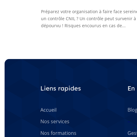
Préparez votre organisation à faire face serei
un contrôle CNIL ? Un contrôle peut survenir à
dépourvu ! Risques encourus en cas de...
Liens rapides
En 
Accueil
Blo
Nos services
–
Nos formations
Ges