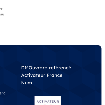
er
 au
DMOuvrard référencé
Activateur France
Num
ard.